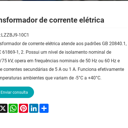
nsformador de corrente elétrica
:LZZBJ9-10C1
sformador de corrente elétrica atende aos padrões GB 20840.1,
C 61869-1, 2. Possui um nível de isolamento nominal de
/75 kV, opera em frequências nominais de 50 Hz ou 60 Hz e
e correntes secundárias de 5 A ou 1 A. Funciona efetivamente
mperaturas ambientes que variam de -5°C a +40°C.
Enviar consulta
acebook
X
WhatsApp
Pinterest
LinkedIn
Share