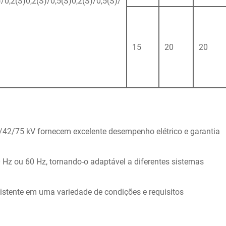
/0,2(S)0,2(S)/0,5(S)0,2(S)/0,5(S)/
15
20
20
12/42/75 kV fornecem excelente desempenho elétrico e garantia
 Hz ou 60 Hz, tornando-o adaptável a diferentes sistemas
tente em uma variedade de condições e requisitos