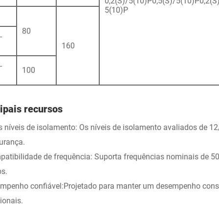
0,2(S)/5(10)P0,5(S)/5(10)P0,2(S)
5(10)P
80
-
160
-
100
ipais recursos
os níveis de isolamento: Os níveis de isolamento avaliados de 
urança.
patibilidade de frequência: Suporta frequências nominais de 50
os.
mpenho confiável:Projetado para manter um desempenho consis
ionais.