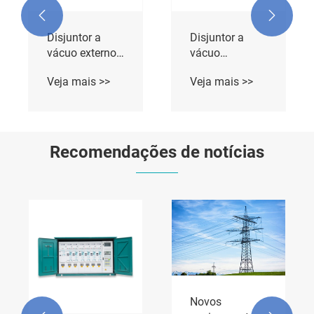


Disjuntor a
Disjuntor a
vácuo externo
vácuo
de alta tensão
compacto
Veja mais >>
Veja mais >>
interno
Recomendações de notícias
Novos