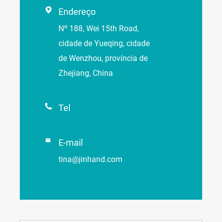

Endereço
Nº 188, Wei 15th Road,
cidade de Yueqing, cidade
de Wenzhou, província de
Zhejiang, China

Tel

E-mail
tina@jinhand.com