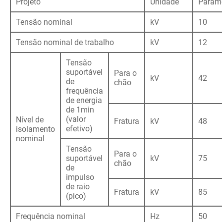
Projeto
Unidade
Parâm
Tensão nominal
kV
10
Tensão nominal de trabalho
kV
12
Tensão
suportável
Para o
kV
42
de
chão
frequência
de energia
de 1min
(valor
Nível de
Fratura
kV
48
efetivo)
isolamento
nominal
Tensão
Para o
suportável
kV
75
chão
de
impulso
de raio
Fratura
kV
85
(pico)
Frequência nominal
Hz
50